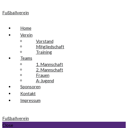
Fußballverein
Home
Verein
Vorstand
Mitgliedschaft
Training
Teams
1. Mannschaft
2. Mannschaft
Frauen
A-Jugend
Sponsoren
Kontakt
Impressum
Fußballverein
Close