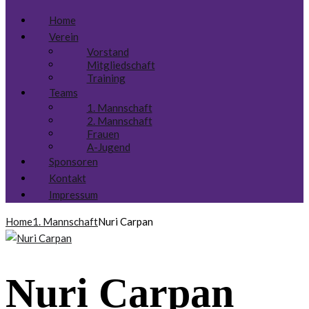
Home
Verein
Vorstand
Mitgliedschaft
Training
Teams
1. Mannschaft
2. Mannschaft
Frauen
A-Jugend
Sponsoren
Kontakt
Impressum
Home
1. Mannschaft
Nuri Carpan
Nuri Carpan